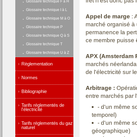
fret n'est donc pas 
Glossaire technique F à H
Glossaire technique I à L
Appel de marge
: 
Glossaire technique M à O
marché organisé à 
Glossaire technique P
permanence la pert
Glossaire technique Q à S
ce membre puisse ê
Glossaire technique T
Glossaire technique U à Z
APX (Amsterdam 
marchés néerlandai
Règlementation
de l'électricité sur
Normes
Arbitrage :
Opérati
Bibliographie
entre marchés par l
Tarifs réglementés de
- d'un même so
l'électricité
temporel)
- d'un même so
Tarifs réglementés du gaz
naturel
géographique)