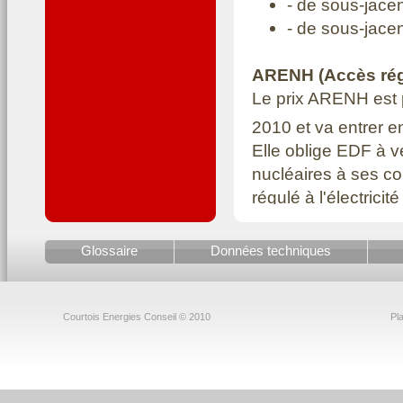
- de sous-jace
- de sous-jacen
ARENH (Accès régul
Le prix ARENH est 
2010 et va entrer e
Elle oblige EDF à v
nucléaires à ses c
régulé à l'électrici
sur le marché de l'él
Glossaire
Données techniques
ier
- Un
1
arrêté
cédés par Electri
cadre de l'AREN
Courtois Energies Conseil © 2010
Pla
ième
- Un
2
arrê
euros/MWh jusqu
ième
- Un
3
arrê