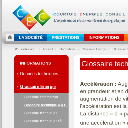
LA SOCIÉTÉ
PRESTATIONS
INFORMATIONS
Vous êtes ici :
Accueil
Informations
Glossaire Energie
Glossaire 
Glossaire tec
INFORMATIONS
Données techniques
Accélération :
Augm
Glossaire Energie
en grandeur et en d
Glossaire commercial
augmentation de vi
l'accélération est la
Glossaire technique A à B
La distance « d » pa
Glossaire technique C
Glossaire technique D à E
une accélération « 