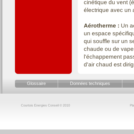
cinétique du vent (
électrique avec un 
Aérotherme :
Un a
un espace spécifiqu
qui souffle sur un 
chaude ou de vapeur
l'échappement passe
d'air chaud est diri
Agence Internation
Glossaire
Données techniques
la crise pétrolière 
coopération entre
l'énergie. Elle cont
Courtois Energies Conseil © 2010
Pla
croissance économiq
Agenda 21 :
Il s'a