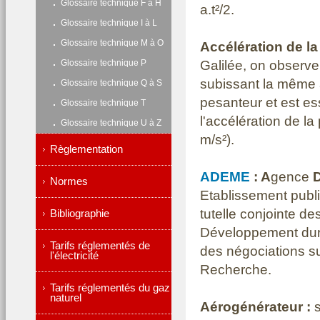
Glossaire technique F à H
a.t²/2.
Glossaire technique I à L
Glossaire technique M à O
Accélération de la
Galilée, on observe
Glossaire technique P
subissant la même 
Glossaire technique Q à S
pesanteur et est ess
Glossaire technique T
l'accélération de l
Glossaire technique U à Z
m/s²).
Règlementation
ADEME
: A
gence
Normes
Etablissement publi
tutelle conjointe de
Bibliographie
Développement dura
Tarifs réglementés de
des négociations su
l'électricité
Recherche.
Tarifs réglementés du gaz
naturel
Aérogénérateur :