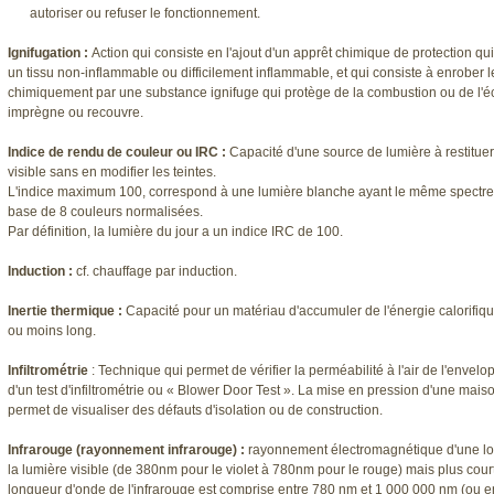
autoriser ou refuser le fonctionnement.
Ignifugation :
Action qui consiste en l'ajout d'un apprêt chimique de protection qu
un tissu non-inflammable ou difficilement inflammable, et qui consiste à enrober les
chimiquement par une substance ignifuge qui protège de la combustion ou de l'éc
imprègne ou recouvre.
Indice de rendu de couleur ou IRC :
Capacité d'une source de lumière à restituer 
visible sans en modifier les teintes.
L'indice maximum 100, correspond à une lumière blanche ayant le même spectre qu
base de 8 couleurs normalisées.
Par définition, la lumière du jour a un indice IRC de 100.
Induction :
cf. chauffage par induction.
Inertie thermique :
Capacité pour un matériau d'accumuler de l'énergie calorifique
ou moins long.
Infiltrométrie
: Technique qui permet de vérifier la perméabilité à l'air de l'envelo
d'un test d'infiltrométrie ou « Blower Door Test ». La mise en pression d'une mai
permet de visualiser des défauts d'isolation ou de construction.
Infrarouge (rayonnement infrarouge) :
rayonnement électromagnétique d'une lo
la lumière visible (de 380nm pour le violet à 780nm pour le rouge) mais plus cou
longueur d'onde de l'infrarouge est comprise entre 780 nm et 1 000 000 nm (ou e