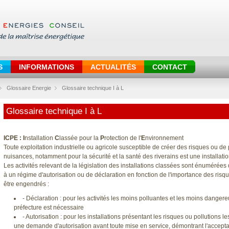
S
INFORMATIONS
ACTUALITÉS
CONTACT
Glossaire Energie
Glossaire technique I à L
Glossaire technique I à L
ICPE :
I
nstallation
C
lassée pour la
P
rotection de l'
E
nvironnement
Toute exploitation industrielle ou agricole susceptible de créer des risques ou de
nuisances, notamment pour la sécurité et la santé des riverains est une installati
Les activités relevant de la législation des installations classées sont énuméré
à un régime d'autorisation ou de déclaration en fonction de l'importance des ris
être engendrés :
- Déclaration : pour les activités les moins polluantes et les moins danger
préfecture est nécessaire
- Autorisation : pour les installations présentant les risques ou pollutions les
une demande d'autorisation avant toute mise en service, démontrant l'acceptabi