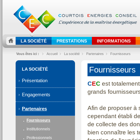
LA SOCIÉTÉ
PRESTATIONS
INFORMATIONS
Vous êtes ici :
Accueil
La société
Partenaires
Fournisseurs
Fournisseurs
LA SOCIÉTÉ
Présentation
C
E
C
est totalement
grands fournisseurs
Engagements
Afin de proposer à 
Partenaires
cependant établi de
Fournisseurs
de collecte des donn
Institutionnels
bien connaître les 
Professionnels