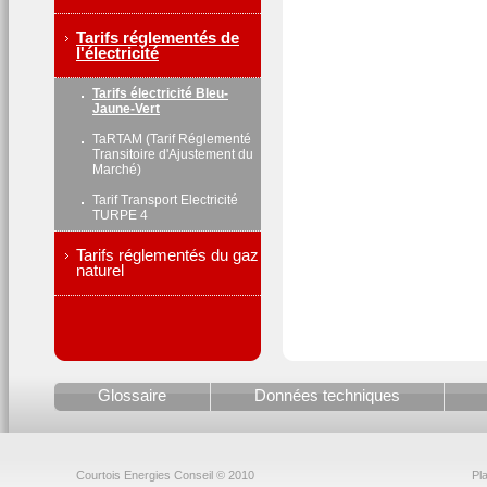
Tarifs réglementés de
l'électricité
Tarifs électricité Bleu-
Jaune-Vert
TaRTAM (Tarif Réglementé
Transitoire d'Ajustement du
Marché)
Tarif Transport Electricité
TURPE 4
Tarifs réglementés du gaz
naturel
Glossaire
Données techniques
Courtois Energies Conseil © 2010
Pla