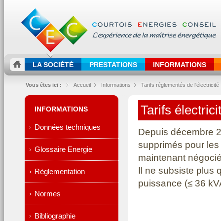
LA SOCIÉTÉ
PRESTATIONS
INFORMATIONS
Vous êtes ici :
Accueil
Informations
Tarifs réglementés de l'électricité
Tarifs électric
INFORMATIONS
Données techniques
Depuis décembre 201
supprimés pour les p
Glossaire Energie
maintenant négociés
Il ne subsiste plus 
Règlementation
puissance (≤ 36 kV
Normes
Bibliographie