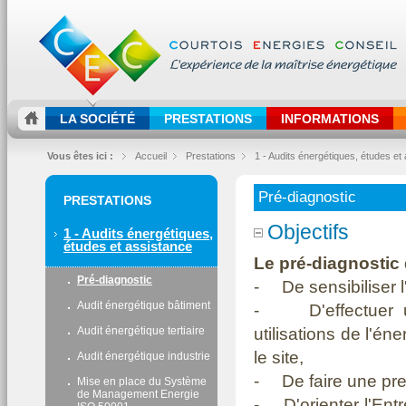
LA SOCIÉTÉ
PRESTATIONS
INFORMATIONS
Vous êtes ici :
Accueil
Prestations
1 - Audits énergétiques, études et
Pré-diagnostic
PRESTATIONS
Objectifs
1 - Audits énergétiques,
études et assistance
Le pré-diagnostic 
Pré-diagnostic
- De sensibiliser l'e
Audit énergétique bâtiment
- D'effectuer un
utilisations de l'é
Audit énergétique tertiaire
le site,
Audit énergétique industrie
- De faire une pre
Mise en place du Système
de Management Energie
- D'orienter l'Entr