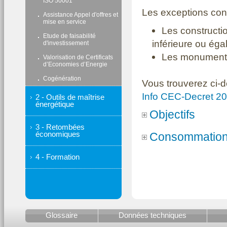
ISO 50001
Les exceptions con
Assistance Appel d'offres et
mise en service
Les constructio
Etude de faisabilité
inférieure ou éga
d'investissement
Les monuments
Valorisation de Certificats
d’Economies d’Energie
Cogénération
Vous trouverez ci-d
Info CEC-Decret 2
2 - Outils de maîtrise
énergétique
Objectifs
3 - Retombées
Les travaux doiven
économiques
Consommation 
totale du bâtiment d'
4 - Formation
consommation exprim
Si des travaux 
consommation de
Soit à la con
dernière année co
diminuée d'une v
Si pas de trav
Soit à un seui
à la dernière co
Glossaire
Données techniques
déterminée dans 