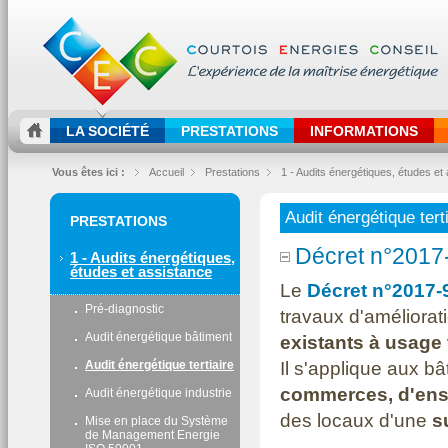
LA SOCIÉTÉ
PRESTATIONS
INFORMATIONS
Vous êtes ici :
Accueil
Prestations
1 - Audits énergétiques, études et
Audit énergétique tert
PRESTATIONS
Décret n°2017
1 - Audits énergétiques,
études et assistance
Le
Décret n°2017-
Pré-diagnostic
travaux d'améliora
Audit énergétique bâtiment
existants à usage t
Il s'applique aux b
Audit énergétique tertiaire
commerces, d'ense
Audit énergétique industrie
des locaux d'une
s
Mise en place du Système
de Management Energie