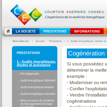
LA SOCIÉTÉ
PRESTATIONS
INFORMATIONS
Vous êtes ici :
Accueil
Prestations
1 - Audits énergétiques, études et
Cogénération
PRESTATIONS
1 - Audits énergétiques,
Si vous possédez u
études et assistance
déterminer la meille
Pré-diagnostic
exemple :
Audit énergétique bâtiment
- Moderniser ou remp
Audit énergétique tertiaire
- Confier l'exploitat
Audit énergétique industrie
- Vendre l'installat
cogénérations
Mise en place du Système
de Management Energie